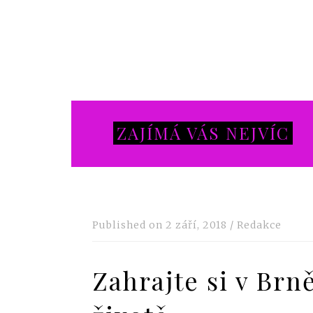
ZAJÍMÁ VÁS NEJVÍC
Published on
2 září, 2018
/
Redakce
Zahrajte si v Brn