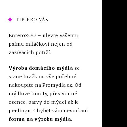
TIP PRO VÁS
EnteroZOO
– ulevte Vašemu
psímu miláčkovi nejen od
zažívacích potíží.
Výroba domácího mýdla
se
stane hračkou, vše pořebné
nakoupíte na Promydla.cz. Od
mýdlové hmoty, přes vonné
esence, barvy do mýdel až k
peelingu. Chybět vám nesmí ani
forma na výrobu mýdla
.