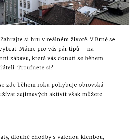
 Zahrajte si hru v reálném životě. V Brně se
n vybrat. Máme pro vás pár tipů – na
nní zábavu, která vás donutí se během
áteli. Troufnete si?
e se zde během roku pohybuje obrovská
yužívat zajímavých aktivit však můžete
aty, dlouhé chodby s valenou klenbou,