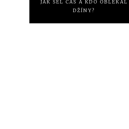
JAK ŠEL ČAS A KDO OBLÉKAL
pro
DŽÍNY?
příspěvek