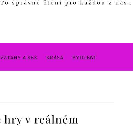
To správné čtení pro každou z nás…
VZTAHY A SEX
KRÁSA
BYDLENÍ
ě hry v reálném