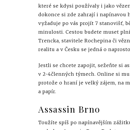
které se kdysi používaly i jako věze
dokonce si zde zahrají i napínavou 
vyžaduje po vás projít 7 stanovišť, 
minulosti. Cestou budete muset plnit
Trencka, stavitele Rochepina či vě
realitu a v Česku se jedná o naprosto
Jestli se chcete zapojit, sežeňte si 
v 2-4členných týmech. Online si mus
protože o hraní je velký zájem, na m
a papír.
Assassin Brno
Toužíte spíš po napínavějším zážitk