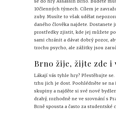
se do hry Assassin Brno. Budete muset
10členných týmech. Cílem je zavraž
zuby. Musíte to však udělat nepozoro
daného člověka najdete. Dostanete j
prostředky zjistit, kde jej můžete 
sami chránit a dávat dobrý pozor, a
trochu psycho, ale zážitky jsou zaru
Brno žije, žijte zde i 
Lákají vás tyhle hry? Přestěhujte se
trhu jich je dost. Poohlédněte se n
skupiny a najděte si své nové bydle
drahý, rozhodně ne ve srovnání s Pra
Brně spousta a často za studentské c