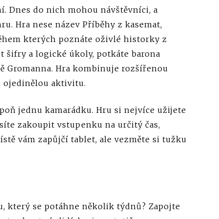
ní. Dnes do nich mohou návštěvníci, a
hru. Hra nese název Příběhy z kasemat,
během kterých poznáte oživlé historky z
 šifry a logické úkoly, potkáte barona
zně Gromanna. Hra kombinuje rozšířenou
 ojedinělou aktivitu.
aspoň jednu kamarádku. Hru si nejvíce užijete
íte zakoupit vstupenku na určitý čas,
ístě vám zapůjčí tablet, ale vezměte si tužku
u, který se potáhne několik týdnů? Zapojte