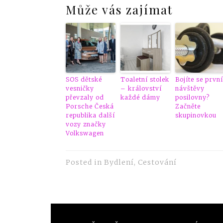
Může vás zajímat
SOS dětské
Toaletní stolek
Bojíte se první
vesničky
– království
návštěvy
převzaly od
každé dámy
posilovny?
Porsche Česká
Začněte
republika další
skupinovkou
vozy značky
Volkswagen
Posted in
Bydlení
,
Cestování
Navigace