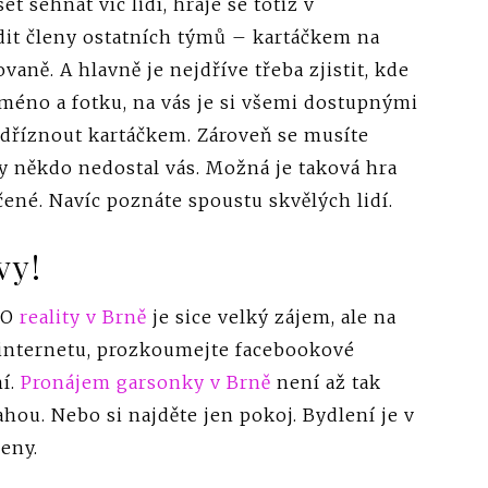
 sehnat víc lidí, hraje se totiž v
dit členy ostatních týmů – kartáčkem na
vaně. A hlavně je nejdříve třeba zjistit, kde
méno a fotku, na vás je si všemi dostupnými
podříznout kartáčkem. Zároveň se musíte
by někdo nedostal vás. Možná je taková hra
čené. Navíc poznáte spoustu skvělých lidí.
vy!
. O
reality v Brně
je sice velký zájem, ale na
a internetu, prozkoumejte facebookové
ní.
Pronájem garsonky v Brně
není až tak
hou. Nebo si najděte jen pokoj. Bydlení je v
eny.