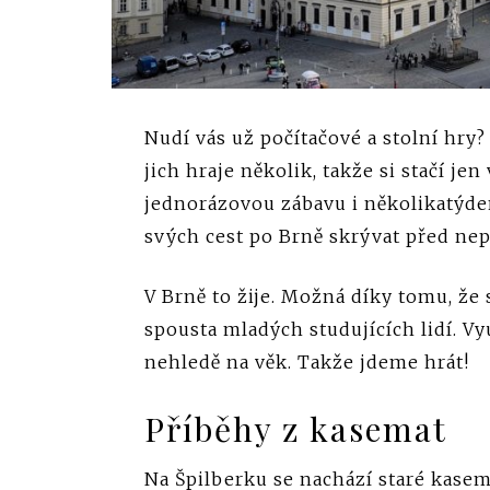
Nudí vás už počítačové a stolní hry?
jich hraje několik, takže si stačí je
jednorázovou zábavu i několikatýde
svých cest po Brně skrývat před nepř
V Brně to žije. Možná díky tomu, ž
spousta mladých studujících lidí. V
nehledě na věk. Takže jdeme hrát!
Příběhy z kasemat
Na Špilberku se nachází staré kasem