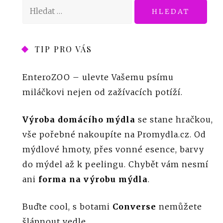
Vyhledávání
TIP PRO VÁS
EnteroZOO
– ulevte Vašemu psímu
miláčkovi nejen od zažívacích potíží.
Výroba domácího mýdla
se stane hračkou,
vše pořebné nakoupíte na Promydla.cz. Od
mýdlové hmoty, přes vonné esence, barvy
do mýdel až k peelingu. Chybět vám nesmí
ani
forma na výrobu mýdla
.
Buďte cool, s botami
Converse
nemůžete
šlápnout vedle.