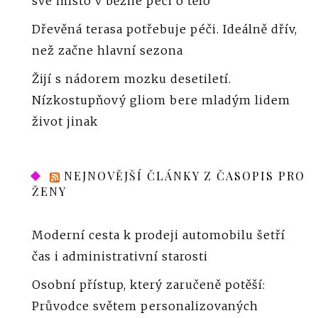
své místo v běžné péči o tělo
Dřevěná terasa potřebuje péči. Ideálně dřív,
než začne hlavní sezona
Žijí s nádorem mozku desetiletí.
Nízkostupňový gliom bere mladým lidem
život jinak
NEJNOVĚJŠÍ ČLÁNKY Z ČASOPIS PRO
ŽENY
Moderní cesta k prodeji automobilu šetří
čas i administrativní starosti
Osobní přístup, který zaručeně potěší:
Průvodce světem personalizovaných