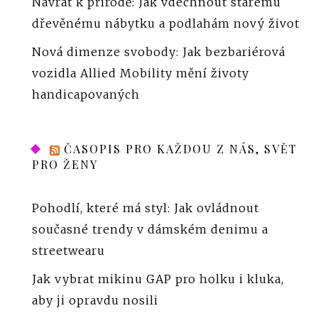
Návrat k přírodě: Jak vdechnout starému
dřevěnému nábytku a podlahám nový život
Nová dimenze svobody: Jak bezbariérová
vozidla Allied Mobility mění životy
handicapovaných
ČASOPIS PRO KAŽDOU Z NÁS, SVĚT
PRO ŽENY
Pohodlí, které má styl: Jak ovládnout
současné trendy v dámském denimu a
streetwearu
Jak vybrat mikinu GAP pro holku i kluka,
aby ji opravdu nosili