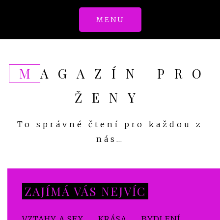
Skip
MENU
to
content
MAGAZÍN PRO
ŽENY
To správné čtení pro každou z
nás…
ZAJÍMÁ VÁS NEJVÍC
VZTAHY A SEX
KRÁSA
BYDLENÍ