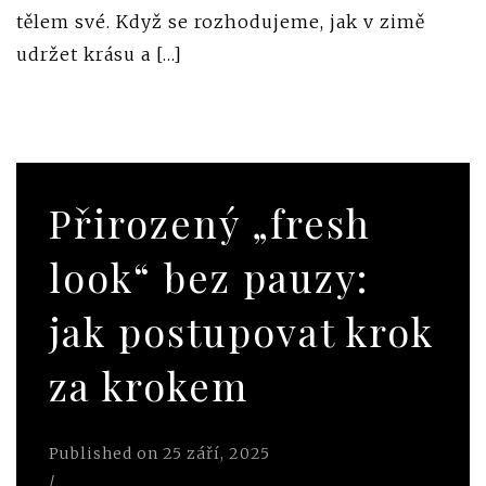
tělem své. Když se rozhodujeme, jak v zimě
udržet krásu a […]
Přirozený „fresh
look“ bez pauzy:
jak postupovat krok
za krokem
Published on
25 září, 2025
/