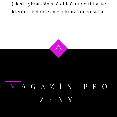
Jak si vybrat dámské oblečení do fitka, ve
kterém se dobře cvičí i kouká do zrcadla
MAGAZÍN PRO
ŽENY