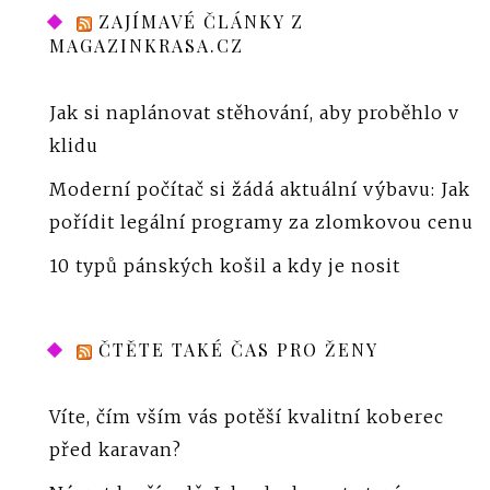
ZAJÍMAVÉ ČLÁNKY Z
MAGAZINKRASA.CZ
Jak si naplánovat stěhování, aby proběhlo v
klidu
Moderní počítač si žádá aktuální výbavu: Jak
pořídit legální programy za zlomkovou cenu
10 typů pánských košil a kdy je nosit
ČTĚTE TAKÉ ČAS PRO ŽENY
Víte, čím vším vás potěší kvalitní koberec
před karavan?