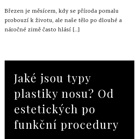
Březen je měsícem, kdy se příroda pomalu
probouzí k životu, ale naše tělo po dlouhé a
náročné zimě často hlásí […]
Jaké jsou typy
plastiky nosu? Od
estetických po
funkční procedury