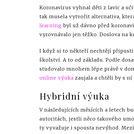
Koronavirus vyhnal děti z lavic a uč
tak musela vytvořit alternativa, kter
learning
byl už dávno před koronavir
vyrovnávalo jen těžko. Doslova na k
I když si to někteří nechtějí připus
školství. A to od základu. Podle do
studovalo mnohem lépe právě v dom
online výuka
zaujala a chtěli by s n
Hybridní výuka
V následujících měsících a letech b
autoritách, jestli něco takového um
ty vyvažuje i spousta nevýhod. Mezi 