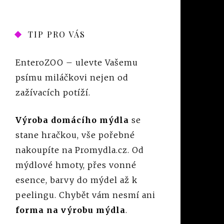
TIP PRO VÁS
EnteroZOO
– ulevte Vašemu
psímu miláčkovi nejen od
zažívacích potíží.
Výroba domácího mýdla
se
stane hračkou, vše pořebné
nakoupíte na Promydla.cz. Od
mýdlové hmoty, přes vonné
esence, barvy do mýdel až k
peelingu. Chybět vám nesmí ani
forma na výrobu mýdla
.