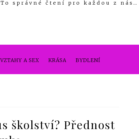
To správné čtení pro každou z nás…
VZTAHY A SEX
KRÁSA
BYDLENÍ
s školství? Přednost