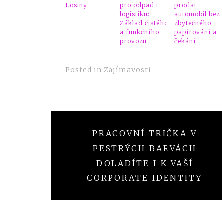
Losiny
pro odpad i
prodat
logistiku:
automobil bez
Základ čistého
zbytečného
a funkčního
papírování a
provozu
čekání
Posted in
Zajímavosti
Navigace
PRACOVNÍ TRIČKA V
pro
PESTRÝCH BARVÁCH
příspěvek
DOLADÍTE I K VAŠÍ
CORPORATE IDENTITY