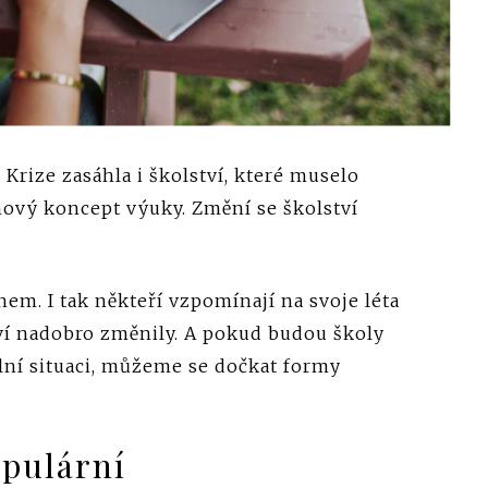
 Krize zasáhla i školství, které muselo
ový koncept výuky. Změní se školství
m. I tak někteří vzpomínají na svoje léta
tví nadobro změnily. A pokud budou školy
lní situaci, můžeme se dočkat formy
opulární