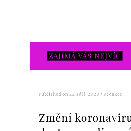
ZAJÍMÁ VÁS NEJVÍC
Published on
22 září, 2020
/
Redakce
Změní koronaviru