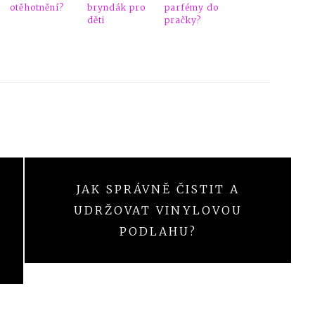
otěhotnění?
bryndák pro
parfémy do
děti
pračky?
JAK SPRÁVNĚ ČISTIT A
UDRŽOVAT VINYLOVOU
PODLAHU?