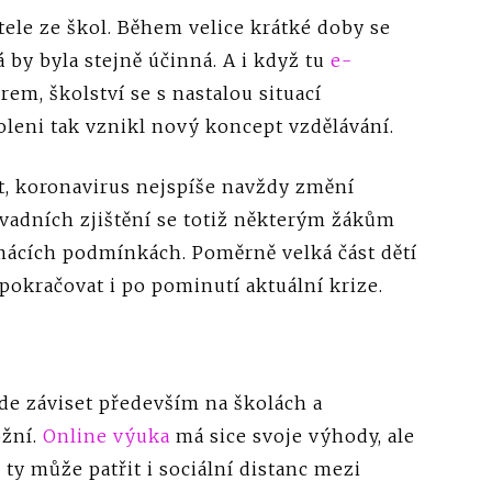
itele ze škol. Během velice krátké doby se
á by byla stejně účinná. A i když tu
e-
em, školství se s nastalou situací
oleni tak vznikl nový koncept vzdělávání.
tit, koronavirus nejspíše navždy změní
savadních zjištění se totiž některým žákům
ácích podmínkách. Poměrně velká část dětí
í pokračovat i po pominutí aktuální krize.
ude záviset především na školách a
ožní.
Online výuka
má sice svoje výhody, ale
ty může patřit i sociální distanc mezi