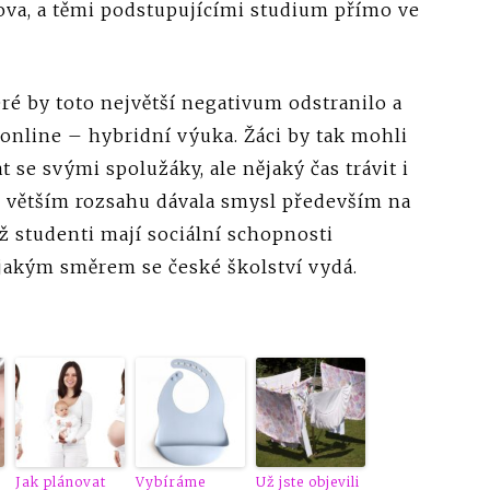
mova, a těmi podstupujícími studium přímo ve
teré by toto největší negativum odstranilo a
online – hybridní výuka. Žáci by tak mohli
 se svými spolužáky, ale nějaký čas trávit i
 větším rozsahu dávala smysl především na
ž studenti mají sociální schopnosti
 jakým směrem se české školství vydá.
Jak plánovat
Vybíráme
Už jste objevili