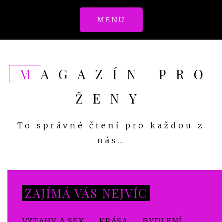
Skip
MENU
to
content
MAGAZÍN PRO
ŽENY
To správné čtení pro každou z
nás…
ZAJÍMÁ VÁS NEJVÍC
VZTAHY A SEX
KRÁSA
BYDLENÍ