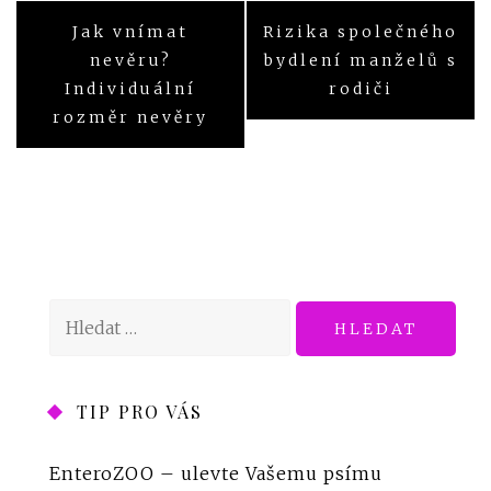
Navigace
Jak vnímat
Rizika společného
pro
nevěru?
bydlení manželů s
Individuální
rodiči
příspěvek
rozměr nevěry
Vyhledávání
TIP PRO VÁS
EnteroZOO
– ulevte Vašemu psímu