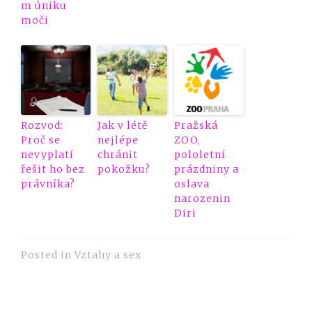
m úniku
moči
Rozvod:
Jak v létě
Pražská
Proč se
nejlépe
ZOO,
nevyplatí
chránit
pololetní
řešit ho bez
pokožku?
prázdniny a
právníka?
oslava
narozenin
Diri
Posted in
Vztahy a sex