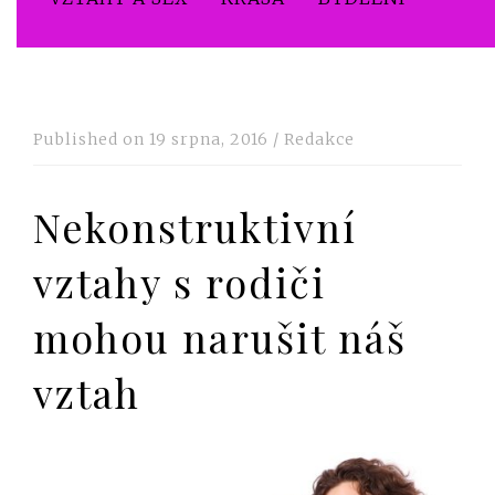
Published on
19 srpna, 2016
/
Redakce
Nekonstruktivní
vztahy s rodiči
mohou narušit náš
vztah