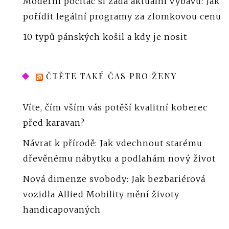
Moderní počítač si žádá aktuální výbavu: Jak
pořídit legální programy za zlomkovou cenu
10 typů pánských košil a kdy je nosit
ČTĚTE TAKÉ ČAS PRO ŽENY
Víte, čím vším vás potěší kvalitní koberec
před karavan?
Návrat k přírodě: Jak vdechnout starému
dřevěnému nábytku a podlahám nový život
Nová dimenze svobody: Jak bezbariérová
vozidla Allied Mobility mění životy
handicapovaných