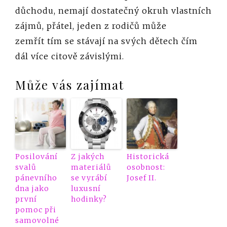
důchodu, nemají dostatečný okruh vlastních
zájmů, přátel, jeden z rodičů může
zemřít tím se stávají na svých dětech čím
dál více citově závislými.
Může vás zajímat
Posilování
Z jakých
Historická
svalů
materiálů
osobnost:
pánevního
se vyrábí
Josef II.
dna jako
luxusní
první
hodinky?
pomoc při
samovolné