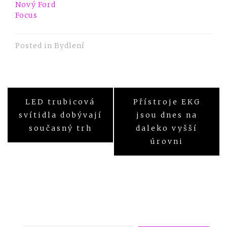
Nový Ford
Focus
Posted in
Bydlení
Navigace
LED trubicová
Přístroje EKG
pro
svítidla dobývají
jsou dnes na
současný trh
daleko vyšší
příspěvek
úrovni