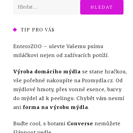
Vyhledávání
TIP PRO VÁS
EnteroZOO
– ulevte Vašemu psímu
miláčkovi nejen od zažívacích potíží.
Výroba domácího mýdla
se stane hračkou,
vše pořebné nakoupíte na Promydla.cz. Od
mýdlové hmoty, přes vonné esence, barvy
do mýdel až k peelingu. Chybět vám nesmí
ani
forma na výrobu mýdla
.
Buďte cool, s botami
Converse
nemůžete
šlápnout vedle.