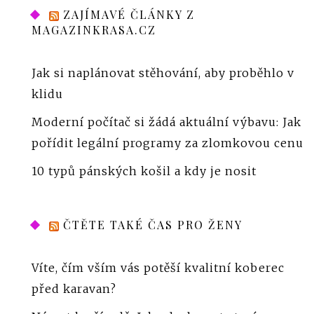
ZAJÍMAVÉ ČLÁNKY Z
MAGAZINKRASA.CZ
Jak si naplánovat stěhování, aby proběhlo v
klidu
Moderní počítač si žádá aktuální výbavu: Jak
pořídit legální programy za zlomkovou cenu
10 typů pánských košil a kdy je nosit
ČTĚTE TAKÉ ČAS PRO ŽENY
Víte, čím vším vás potěší kvalitní koberec
před karavan?