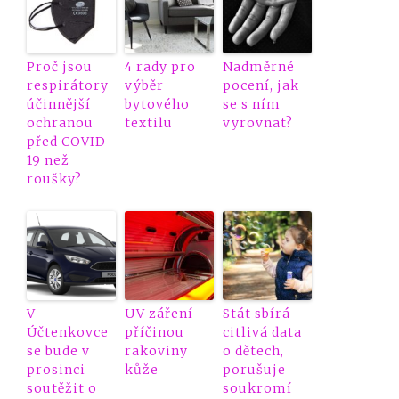
Proč jsou
4 rady pro
Nadměrné
respirátory
výběr
pocení, jak
účinnější
bytového
se s ním
ochranou
textilu
vyrovnat?
před COVID-
19 než
roušky?
V
UV záření
Stát sbírá
Účtenkovce
příčinou
citlivá data
se bude v
rakoviny
o dětech,
prosinci
kůže
porušuje
soutěžit o
soukromí