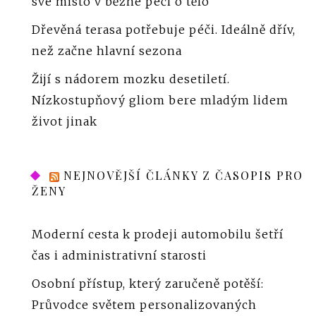
své místo v běžné péči o tělo
Dřevěná terasa potřebuje péči. Ideálně dřív,
než začne hlavní sezona
Žijí s nádorem mozku desetiletí.
Nízkostupňový gliom bere mladým lidem
život jinak
NEJNOVĚJŠÍ ČLÁNKY Z ČASOPIS PRO
ŽENY
Moderní cesta k prodeji automobilu šetří
čas i administrativní starosti
Osobní přístup, který zaručeně potěší:
Průvodce světem personalizovaných