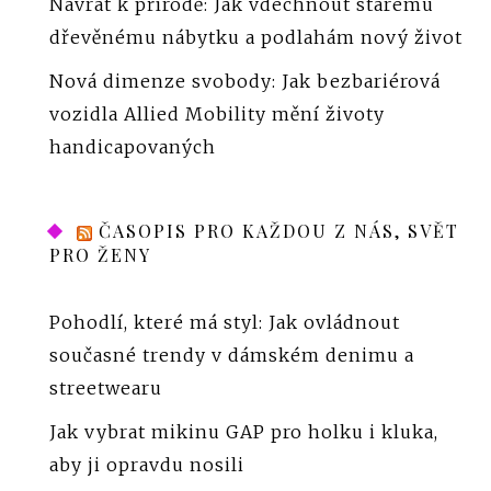
Návrat k přírodě: Jak vdechnout starému
dřevěnému nábytku a podlahám nový život
Nová dimenze svobody: Jak bezbariérová
vozidla Allied Mobility mění životy
handicapovaných
ČASOPIS PRO KAŽDOU Z NÁS, SVĚT
PRO ŽENY
Pohodlí, které má styl: Jak ovládnout
současné trendy v dámském denimu a
streetwearu
Jak vybrat mikinu GAP pro holku i kluka,
aby ji opravdu nosili