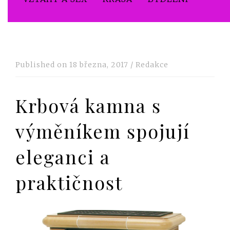
Published on
18 března, 2017
/
Redakce
Krbová kamna s
výměníkem spojují
eleganci a
praktičnost