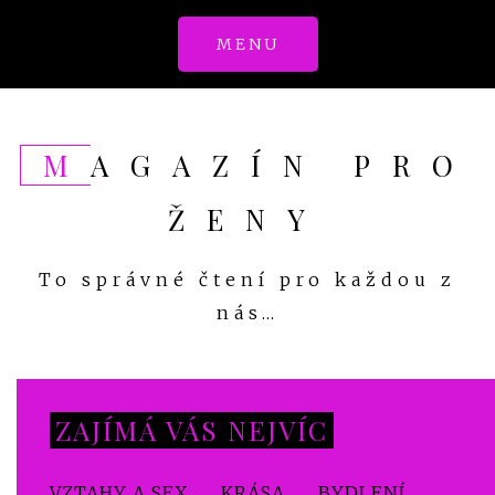
Skip
MENU
to
content
MAGAZÍN PRO
ŽENY
To správné čtení pro každou z
nás…
ZAJÍMÁ VÁS NEJVÍC
VZTAHY A SEX
KRÁSA
BYDLENÍ