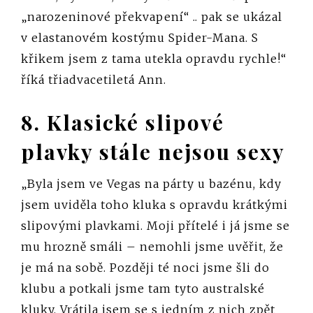
„narozeninové překvapení“ .. pak se ukázal
v elastanovém kostýmu Spider-Mana. S
křikem jsem z tama utekla opravdu rychle!“
říká třiadvacetiletá Ann.
8. Klasické slipové
plavky stále nejsou sexy
„Byla jsem ve Vegas na párty u bazénu, kdy
jsem uviděla toho kluka s opravdu krátkými
slipovými plavkami. Moji přítelé i já jsme se
mu hrozně smáli – nemohli jsme uvěřit, že
je má na sobě. Později té noci jsme šli do
klubu a potkali jsme tam tyto australské
kluky. Vrátila jsem se s jedním z nich zpět