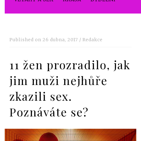
Published on
26 dubna, 2017
/
Redakce
11 žen prozradilo, jak
jim muži nejhůře
zkazili sex.
Poznáváte se?