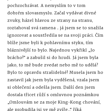
pochrochrávat. A nemyslím to v tom
dobrém slovasmyslu. Začal vydávat divné
zvuky, házel hlavou ze strany na stranu,
roztahoval svá ramena .. já jsem se to snažila
ignorovat a soustředila se na svoji práci. Čím
blíže jsme byli k pohlavnímu styku, tím
bláznivější to bylo. Najednou vykřikl „Jo
brácho!“ a zabušil si do hrudi. Já jsem byla
jako, to mě bude zvedat nebo mě to udělá?
Bylo to opravdu strašidelné! Musela jsem ho
zastavil jak jsem byla vyděšená, vzala jsem
si oblečení a odešla jsem. Další den jsem
dostala třicet růží s omluvnou poznámkou
„Omlouvám se za moje King-Kong chování,
ale probudila jsi ve mě zvíře…“ říká