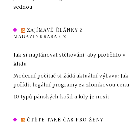
sednou
ZAJÍMAVÉ ČLÁNKY Z
MAGAZINKRASA.CZ
Jak si naplánovat stěhování, aby proběhlo v
klidu
Moderní počítač si žádá aktuální výbavu: Jak
pořídit legální programy za zlomkovou cenu
10 typů pánských košil a kdy je nosit
ČTĚTE TAKÉ ČAS PRO ŽENY