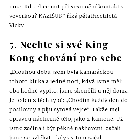
mne. Kdo chce mít při sexu oční kontakt s
veverkou? KAZIŠUK“ říká pětatřicetiletá
Vicky.
5. Nechte si své King
Kong chování pro sebe
„Dlouhou dobu jsem byla kamarádkou
tohoto kluka a jedné noci, když jsme měli
oba hodně vypito, jsme skončili u něj doma.
Je jeden z těch typů: „Chodím každý den do
posilovny a piju syrová vejce“. Takže měl
opravdu nádherné tělo, jako z kamene. Už
jsme začínali být pěkně nažhavení, začali
jsme se svlékat .. když v tom začal