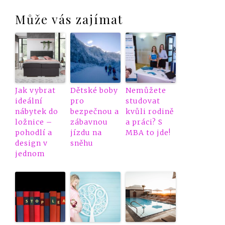
Může vás zajímat
Jak vybrat
Dětské boby
Nemůžete
ideální
pro
studovat
nábytek do
bezpečnou a
kvůli rodině
ložnice –
zábavnou
a práci? S
pohodlí a
jízdu na
MBA to jde!
design v
sněhu
jednom