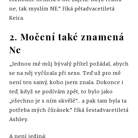
ne, tak myslím NE.“ říká pětadvacetiletá
Keira.
2. Močení také znamená
Ne
„Jednou mě můj bývalý přítel požádal, abych
se na něj vyčůrala při sexu. Teď už pro mě
není ten samý, koho jsem znala. Dokonce i
teď, když se podívám zpět, to bylo jako
„všechno je s ním skvělé“… a pak tam byla ta
potřeba mých čůránek.“ říká šestadvacetiletá
Ashley.
A není jediná: