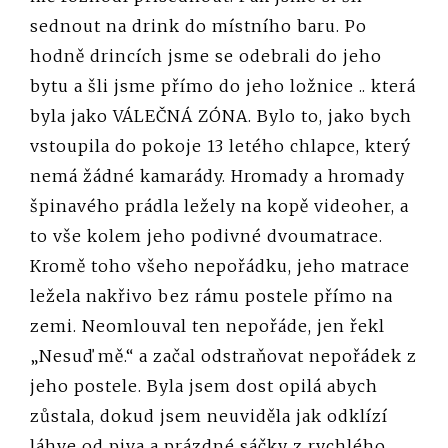
sednout na drink do místního baru. Po
hodně drincích jsme se odebrali do jeho
bytu a šli jsme přímo do jeho ložnice .. která
byla jako VÁLEČNÁ ZÓNA. Bylo to, jako bych
vstoupila do pokoje 13 letého chlapce, který
nemá žádné kamarády. Hromady a hromady
špinavého prádla ležely na kopě videoher, a
to vše kolem jeho podivné dvoumatrace.
Kromě toho všeho nepořádku, jeho matrace
ležela nakřivo bez rámu postele přímo na
zemi. Neomlouval ten nepořáde, jen řekl
„Nesuď mě.“ a začal odstraňovat nepořádek z
jeho postele. Byla jsem dost opilá abych
zůstala, dokud jsem neuviděla jak odklízí
láhve od piva a prázdné sáčky z rychlého