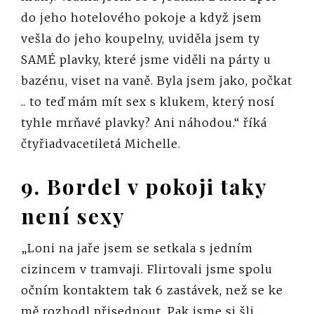
do jeho hotelového pokoje a když jsem
vešla do jeho koupelny, uviděla jsem ty
SAMÉ plavky, které jsme viděli na párty u
bazénu, viset na vaně. Byla jsem jako, počkat
.. to teď mám mít sex s klukem, který nosí
tyhle mrňavé plavky? Ani náhodou.“ říká
čtyřiadvacetiletá Michelle.
9. Bordel v pokoji taky
není sexy
„Loni na jaře jsem se setkala s jedním
cizincem v tramvaji. Flirtovali jsme spolu
očním kontaktem tak 6 zastávek, než se ke
mě rozhodl přisednout. Pak jsme si šli