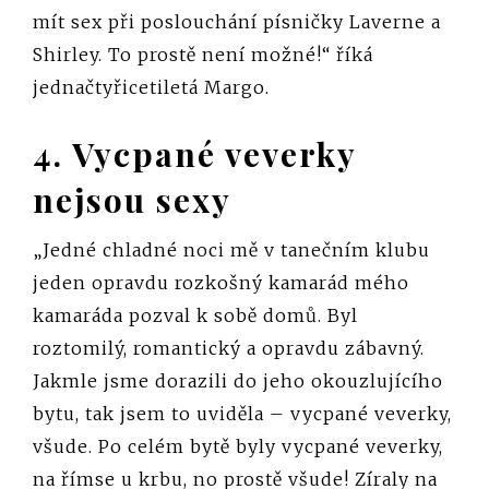
mít sex při poslouchání písničky Laverne a
Shirley. To prostě není možné!“ říká
jednačtyřicetiletá Margo.
4. Vycpané veverky
nejsou sexy
„Jedné chladné noci mě v tanečním klubu
jeden opravdu rozkošný kamarád mého
kamaráda pozval k sobě domů. Byl
roztomilý, romantický a opravdu zábavný.
Jakmle jsme dorazili do jeho okouzlujícího
bytu, tak jsem to uviděla – vycpané veverky,
všude. Po celém bytě byly vycpané veverky,
na římse u krbu, no prostě všude! Zíraly na