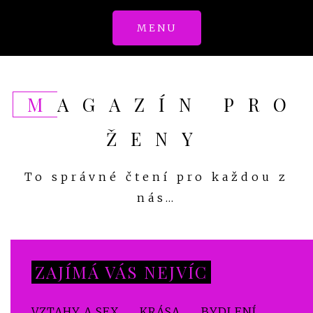
Skip
MENU
to
content
MAGAZÍN PRO
ŽENY
To správné čtení pro každou z
nás…
ZAJÍMÁ VÁS NEJVÍC
VZTAHY A SEX
KRÁSA
BYDLENÍ