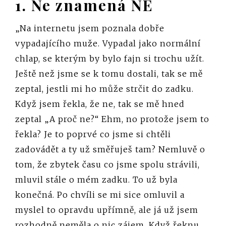
1. Ne znamená NE
„Na internetu jsem poznala dobře
vypadajícího muže. Vypadal jako normální
chlap, se kterým by bylo fajn si trochu užít.
Ještě než jsme se k tomu dostali, tak se mě
zeptal, jestli mi ho může strčit do zadku.
Když jsem řekla, že ne, tak se mě hned
zeptal „A proč ne?“ Ehm, no protože jsem to
řekla? Je to poprvé co jsme si chtěli
zadovádět a ty už směřuješ tam? Nemluvě o
tom, že zbytek času co jsme spolu strávili,
mluvil stále o mém zadku. To už byla
konečná. Po chvíli se mi sice omluvil a
myslel to opravdu upřímně, ale já už jsem
rozhodně neměla o nic zájem. Když řeknu