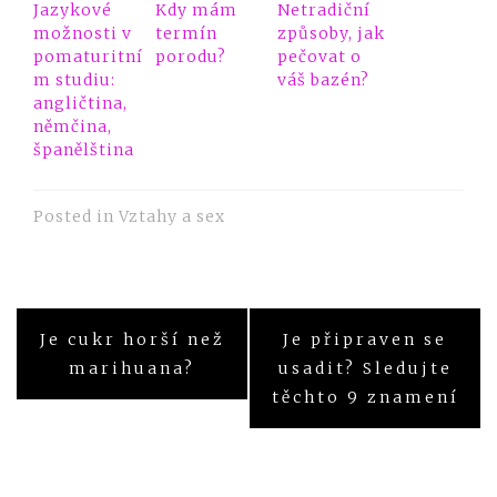
Jazykové
Kdy mám
Netradiční
možnosti v
termín
způsoby, jak
pomaturitní
porodu?
pečovat o
m studiu:
váš bazén?
angličtina,
němčina,
španělština
Posted in
Vztahy a sex
Navigace
Je cukr horší než
Je připraven se
pro
marihuana?
usadit? Sledujte
těchto 9 znamení
příspěvek