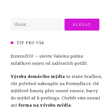
Vyhledávání
TIP PRO VÁS
EnteroZOO
– ulevte Vašemu psímu
miláčkovi nejen od zažívacích potíží.
Výroba domácího mýdla
se stane hračkou,
vše pořebné nakoupíte na Promydla.cz. Od
mýdlové hmoty, přes vonné esence, barvy
do mýdel až k peelingu. Chybět vám nesmí
ani
forma na výrobu mýdla
.