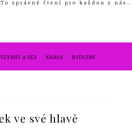
To správné čtení pro každou z nás…
VZTAHY A SEX
KRÁSA
BYDLENÍ
ek ve své hlavě