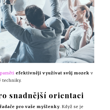
 paměti
efektivněji využívat svůj mozek
v
é techniky.
o snadnější orientaci
řadače pro vaše myšlenky
. Když se je