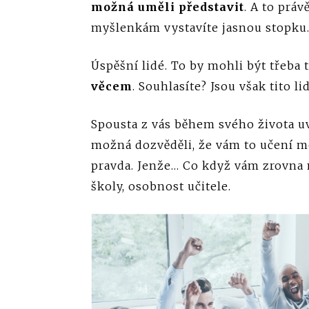
možná uměli představit
. A to prá
myšlenkám vystavíte jasnou stopku
Úspěšní lidé. To by mohli být třeba t
věcem
. Souhlasíte? Jsou však tito l
Spousta z vás během svého života uv
možná dozvěděli, že vám to učení moc
pravda. Jenže… Co když vám zrovna 
školy, osobnost učitele.