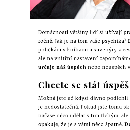
Domácnosti většiny lidí si užívají 
ročně. Jak je na tom vaše psychika? D
poličkám s knihami a suvenýry z ces
ale na vnitřní nastavení zapomínáme
určuje náš úspěch
nebo neúspěch v
Chcete se stát úspě
Možná jste už kdysi dávno podlehli
je nedostatečná. Pokud jste tomu skut
načase něco udělat s tím tichým, ale
opakuje, že je s vámi něco špatně.
D