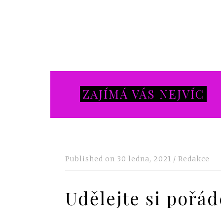
ZAJÍMÁ VÁS NEJVÍC
Published on
30 ledna, 2021
/
Redakce
Udělejte si pořád