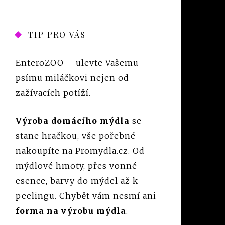
TIP PRO VÁS
EnteroZOO
– ulevte Vašemu
psímu miláčkovi nejen od
zažívacích potíží.
Výroba domácího mýdla
se
stane hračkou, vše pořebné
nakoupíte na Promydla.cz. Od
mýdlové hmoty, přes vonné
esence, barvy do mýdel až k
peelingu. Chybět vám nesmí ani
forma na výrobu mýdla
.