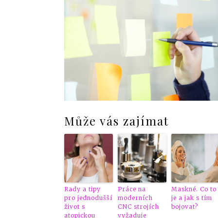
Může vás zajímat
Rady a tipy
Práce na
Maskné. Co to
pro jednodušší
moderních
je a jak s tím
život s
CNC strojích
bojovat?
atopickou
vyžaduje