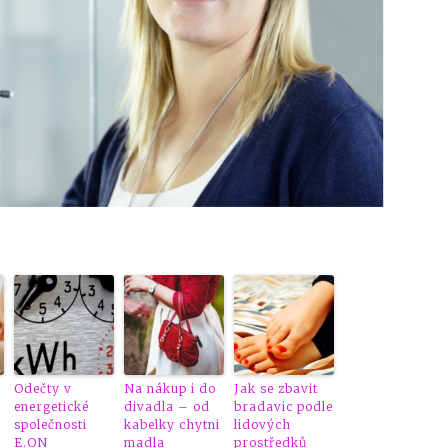
Odečty v
Na nákup i do
Jak se zbavit
energetické
divadla – od
bradavic podle
společnosti
kabelky chytni
lidových
E.ON
madla
prostředků