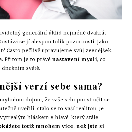
pravidelný generální úklid nejméně dvakrát
ostává se jí alespoň tolik pozornosti, jako
t? Často pečlivě upravujeme svůj zevnějšek,
. Přitom je to právě
nastavení mysli
, co
 dnešním světě.
šnější verzí sebe sama?
 mylnému dojmu, že vaše schopnost učit se
ečně uvěřili, stalo se to vaší realitou. Je
 vytrvalým hláskem v hlavě, který stále
okážete totiž mnohem více, než jste si