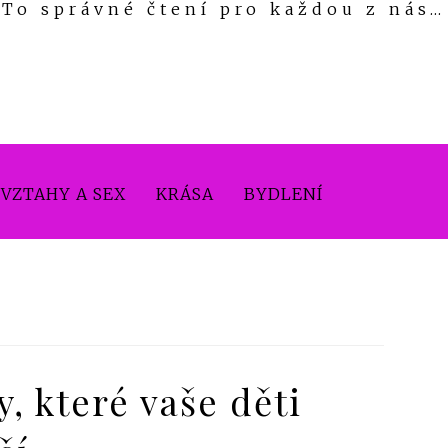
To správné čtení pro každou z nás…
VZTAHY A SEX
KRÁSA
BYDLENÍ
, které vaše děti