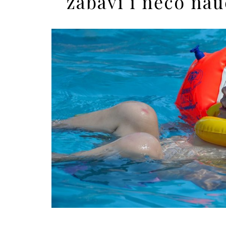
zabaví i něco nau