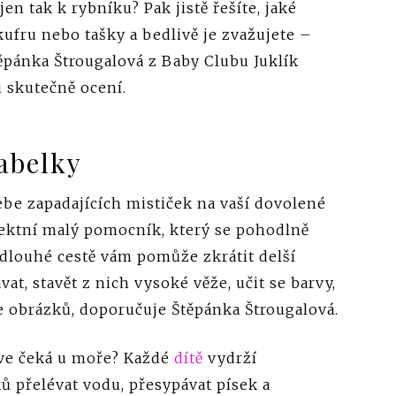
en tak k rybníku? Pak jistě řešíte, jaké
ufru nebo tašky a bedlivě je zvažujete –
ěpánka Štrougalová z Baby Clubu Juklík
i skutečně ocení.
abelky
sebe zapadajících mističek na vaší dovolené
fektní malý pomocník, který se pohodlně
ři dlouhé cestě vám pomůže zkrátit delší
at, stavět z nich vysoké věže, učit se barvy,
le obrázků, doporučuje Štěpánka Štrougalová.
rve čeká u moře? Každé
dítě
vydrží
 přelévat vodu, přesypávat písek a