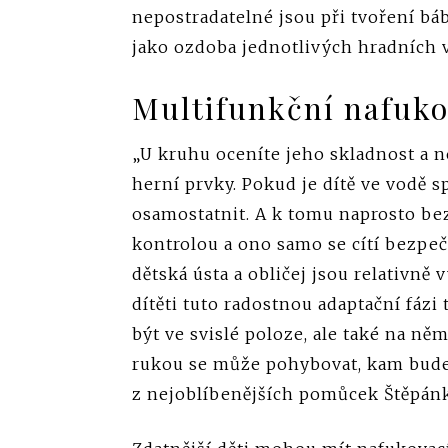
nepostradatelné jsou při tvoření bá
jako ozdoba jednotlivých hradních v
Multifunkční nafuko
„U kruhu oceníte jeho skladnost a n
herní prvky. Pokud je dítě ve vodě sp
osamostatnit. A k tomu naprosto be
kontrolou a ono samo se cítí bezpe
dětská ústa a obličej jsou relativně
dítěti tuto radostnou adaptační fázi
být ve svislé poloze, ale také na n
rukou se může pohybovat, kam bude 
z nejoblíbenějších pomůcek Štěpánk