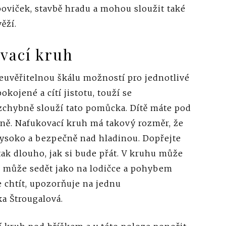
boviček, stavbě hradu a mohou sloužit také
ěží.
vací kruh
euvěřitelnou škálu možností pro jednotlivé
okojené a cítí jistotu, touží se
zchybně slouží tato pomůcka. Dítě máte pod
čně. Nafukovací kruh má takový rozměr, že
 vysoko a bezpečně nad hladinou. Dopřejte
 tak dlouho, jak si bude přát. V kruhu může
ěm může sedět jako na lodičce a pohybem
chtít, upozorňuje na jednu
a Štrougalová.