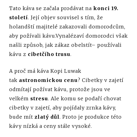
Tato káva se začala prodávat na
konci 19.
století
. Její objev souvisel s tím, že
holandští majitelé zakazovali domorodcům,
aby požívali kávu.Vynalézaví domorodci však
našli způsob, jak zákaz obelstít– používali
kávu z
cibetčího trusu
.
A proč má káva Kopi Luwak
tak
astronomickou cenu
? Cibetky v zajetí
odmítají požívat kávu, protože jsou ve
velkém
stresu
. Ale komu se podaří chovat
cibetky v zajetí, aby pojídaly zrnka kávy,
bude mít
zlatý důl
. Proto je produkce této
kávy nízká a ceny stále vysoké.