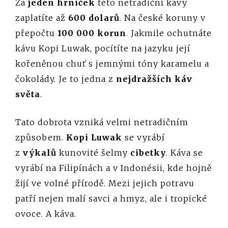
Za
jeden hrníček
této netradiční kávy
zaplatíte až
600 dolarů
. Na české koruny v
přepočtu
100 000 korun
. Jakmile ochutnáte
kávu Kopi Luwak, pocítíte na jazyku její
kořeněnou chuť s jemnými tóny karamelu a
čokolády. Je to jedna z
nejdražších káv
světa
.
Tato dobrota vzniká velmi netradičním
způsobem.
Kopi Luwak
se vyrábí
z
výkalů
kunovité šelmy
cibetky
. Káva se
vyrábí na Filipínách a v Indonésii, kde hojně
žijí ve volné přírodě. Mezi jejich potravu
patří nejen malí savci a hmyz, ale i tropické
ovoce. A káva.