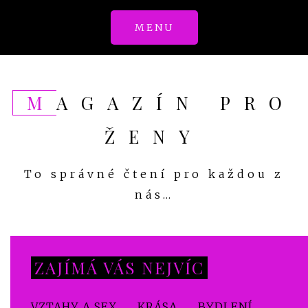
Skip
MENU
to
content
MAGAZÍN PRO
ŽENY
To správné čtení pro každou z
nás…
ZAJÍMÁ VÁS NEJVÍC
VZTAHY A SEX
KRÁSA
BYDLENÍ