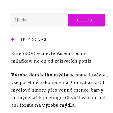
Vyhledávání
TIP PRO VÁS
EnteroZOO
– ulevte Vašemu psímu
miláčkovi nejen od zažívacích potíží.
Výroba domácího mýdla
se stane hračkou,
vše pořebné nakoupíte na Promydla.cz. Od
mýdlové hmoty, přes vonné esence, barvy
do mýdel až k peelingu. Chybět vám nesmí
ani
forma na výrobu mýdla
.