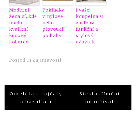
Moderní
Pokládka
I vaše
žena ví, kde
vinylové
koupelna si
hledat
nebo
zaslouží
kvalitní
plovoucí
funkční a
kusový
podlahy
stylový
koberec
nábytek
Posted in
Zajímavosti
Navigace
Omeleta s rajčaty
Siesta. Umění
pro
a bazalkou
odpočívat
příspěvek