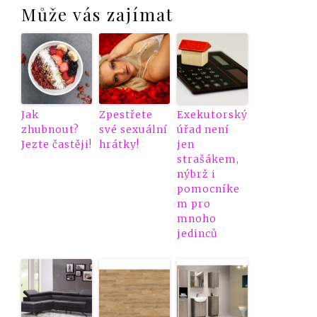
Může vás zajímat
Jak
Zpestřete
Exekutorský
zhubnout?
své sexuální
úřad není
Jezte častěji!
hrátky!
jen
strašákem,
nýbrž i
pomocníke
m pro
mnoho
jedinců