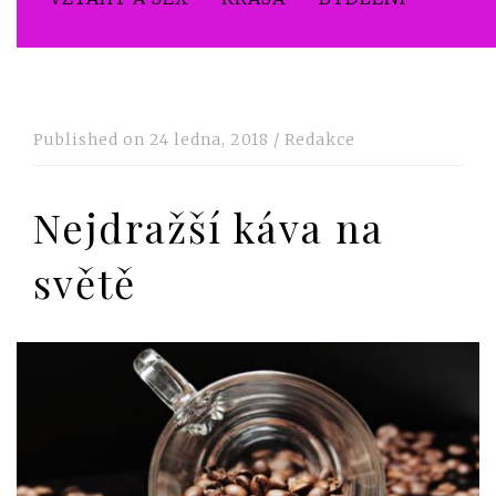
Published on
24 ledna, 2018
/
Redakce
Nejdražší káva na
světě