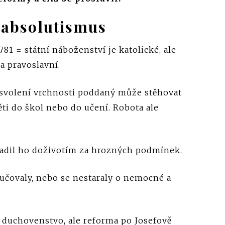
 absolutismus
781 = státní náboženství je katolické, ale
 a pravoslavní.
z svolení vrchnosti poddaný může stěhovat
ěti do škol nebo do učení. Robota ale
nahradil ho doživotím za hrozných podmínek.
evyučovaly, nebo se nestaraly o nemocné a
a duchovenstvo, ale reforma po Josefově