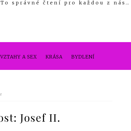
To správné čtení pro každou z nás…
VZTAHY A SEX
KRÁSA
BYDLENÍ
e
t: Josef II.