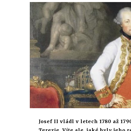
Josef II vládl v letech 1780 až 1
Terezie. Víte ale, jaké byly jeho 