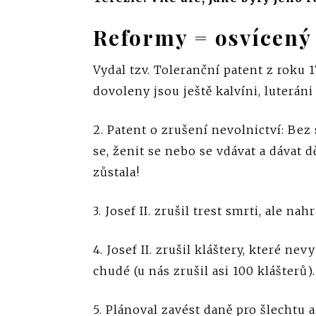
Reformy = osvícený
Vydal tzv. Toleranční patent z roku 1
dovoleny jsou ještě kalvíni, luteráni
2. Patent o zrušení nevolnictví: Be
se, ženit se nebo se vdávat a dávat d
zůstala!
3. Josef II. zrušil trest smrti, ale 
4. Josef II. zrušil kláštery, které n
chudé (u nás zrušil asi 100 klášterů).
5. Plánoval zavést daně pro šlechtu 