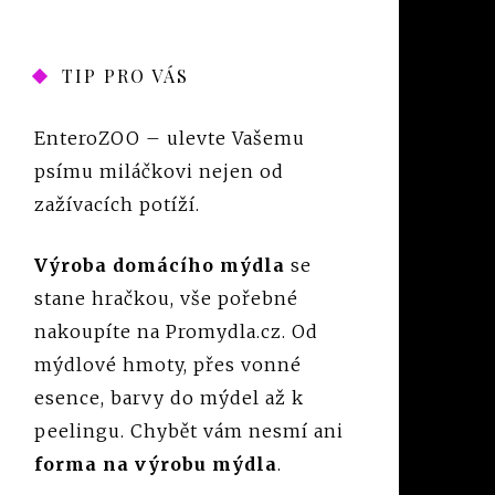
TIP PRO VÁS
EnteroZOO
– ulevte Vašemu
psímu miláčkovi nejen od
zažívacích potíží.
Výroba domácího mýdla
se
stane hračkou, vše pořebné
nakoupíte na Promydla.cz. Od
mýdlové hmoty, přes vonné
esence, barvy do mýdel až k
peelingu. Chybět vám nesmí ani
forma na výrobu mýdla
.