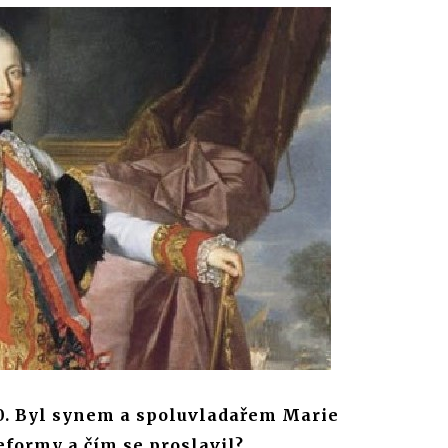
790. Byl synem a spoluvladařem Marie
reformy a čím se proslavil?