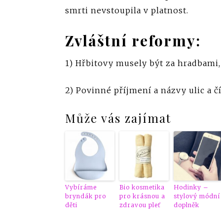
smrti nevstoupila v platnost.
Zvláštní reformy:
1) Hřbitovy musely být za hradbami,
2) Povinné příjmení a názvy ulic a 
Může vás zajímat
Vybíráme
Bio kosmetika
Hodinky –
bryndák pro
pro krásnou a
stylový módní
děti
zdravou pleť
doplněk